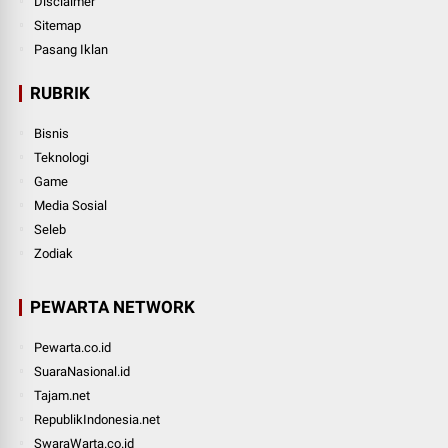
Disclaimer
Sitemap
Pasang Iklan
RUBRIK
Bisnis
Teknologi
Game
Media Sosial
Seleb
Zodiak
PEWARTA NETWORK
Pewarta.co.id
SuaraNasional.id
Tajam.net
RepublikIndonesia.net
SwaraWarta.co.id