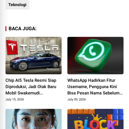
Teknologi
BACA JUGA:
Chip AI5 Tesla Resmi Siap
WhatsApp Hadirkan Fitur
Diproduksi, Jadi Otak Baru
Username, Pengguna Kini
Mobil Swakemudi
Bisa Pesan Nama Sebelum
Berteknologi AI
Dipakai Orang Lain
July 19, 2026
July 09, 2026