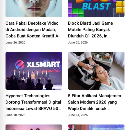
Cara Pakai Deepfake Video
Block Blast! Jadi Game
di Android dengan Mudah,
Mobile Paling Banyak
Coba Buat Konten Kreatif AI
Diunduh Q1 2026, Ini
Rahasia di Balik
June 26, 2026
June 25, 2026
Kesuksesannya
Hypernet Technologies
5 Fitur Aplikasi Manajemen
Dorong Transformasi Digital
Salon Modern 2026 yang
Indonesia Lewat BRAVO 500
Wajib Dimiliki untuk
Summit 2026
Tingkatkan Bisnis
June 18, 2026
June 14, 2026