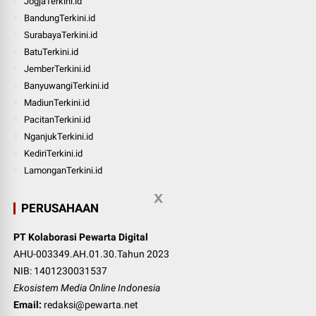
JogjaTerkini.id
BandungTerkini.id
SurabayaTerkini.id
BatuTerkini.id
JemberTerkini.id
BanyuwangiTerkini.id
MadiunTerkini.id
PacitanTerkini.id
NganjukTerkini.id
KediriTerkini.id
LamonganTerkini.id
PERUSAHAAN
PT Kolaborasi Pewarta Digital
AHU-003349.AH.01.30.Tahun 2023
NIB: 1401230031537
Ekosistem Media Online Indonesia
Email:
redaksi@pewarta.net