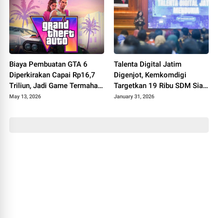
Biaya Pembuatan GTA 6
Talenta Digital Jatim
Diperkirakan Capai Rp16,7
Digenjot, Kemkomdigi
Triliun, Jadi Game Termahal
Targetkan 19 Ribu SDM Siap
Sepanjang Sejarah?
Digital di 2026
May 13, 2026
January 31, 2026