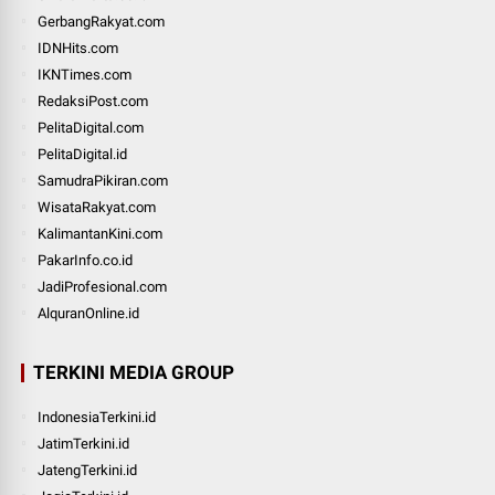
GerbangRakyat.com
IDNHits.com
IKNTimes.com
RedaksiPost.com
PelitaDigital.com
PelitaDigital.id
SamudraPikiran.com
WisataRakyat.com
KalimantanKini.com
PakarInfo.co.id
JadiProfesional.com
AlquranOnline.id
TERKINI MEDIA GROUP
IndonesiaTerkini.id
JatimTerkini.id
JatengTerkini.id