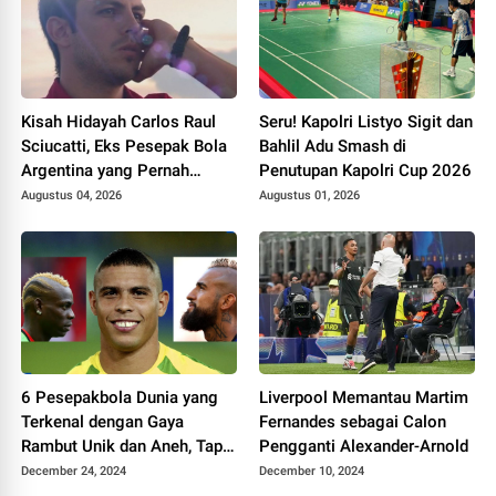
Kisah Hidayah Carlos Raul
Seru! Kapolri Listyo Sigit dan
Sciucatti, Eks Pesepak Bola
Bahlil Adu Smash di
Argentina yang Pernah
Penutupan Kapolri Cup 2026
Mondok di Ponpes
Augustus 04, 2026
Augustus 01, 2026
Kalimantan
6 Pesepakbola Dunia yang
Liverpool Memantau Martim
Terkenal dengan Gaya
Fernandes sebagai Calon
Rambut Unik dan Aneh, Tapi
Pengganti Alexander-Arnold
Ikonik Banget!
December 24, 2024
December 10, 2024