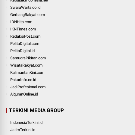
RepublikIndonesia.net
SwaraWarta.co.id
GerbangRakyat.com
IDNHits.com
IKNTimes.com
RedaksiPost.com
PelitaDigital.com
PelitaDigital.id
SamudraPikiran.com
WisataRakyat.com
KalimantanKini.com
PakarInfo.co.id
JadiProfesional.com
AlquranOnline.id
TERKINI MEDIA GROUP
IndonesiaTerkini.id
JatimTerkini.id