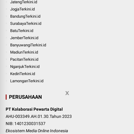
JatengTerkini.id
JogjaTerkini.id
BandungTerkini.id
SurabayaTerkini.id
BatuTerkini.id
JemberTerkini.id
BanyuwangiTerkini.id
MadiunTerkini.id
PacitanTerkini.id
NganjukTerkini.id
KediriTerkini.id
LamonganTerkini.id
PERUSAHAAN
PT Kolaborasi Pewarta Digital
AHU-003349.AH.01.30.Tahun 2023
NIB: 1401230031537
Ekosistem Media Online Indonesia