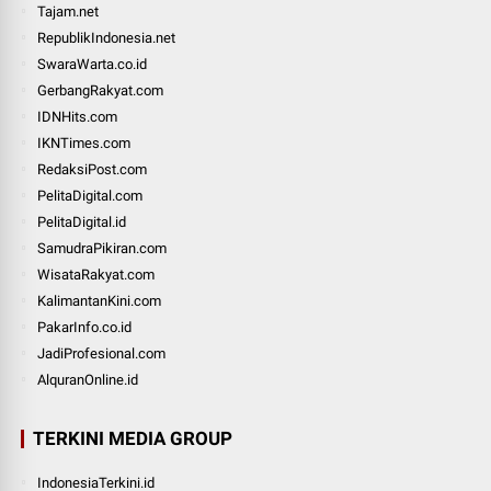
Tajam.net
RepublikIndonesia.net
SwaraWarta.co.id
GerbangRakyat.com
IDNHits.com
IKNTimes.com
RedaksiPost.com
PelitaDigital.com
PelitaDigital.id
SamudraPikiran.com
WisataRakyat.com
KalimantanKini.com
PakarInfo.co.id
JadiProfesional.com
AlquranOnline.id
TERKINI MEDIA GROUP
IndonesiaTerkini.id