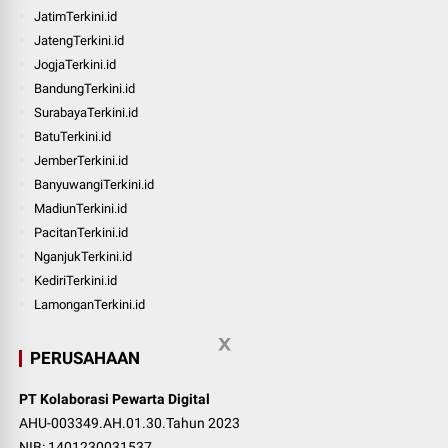
JatimTerkini.id
JatengTerkini.id
JogjaTerkini.id
BandungTerkini.id
SurabayaTerkini.id
BatuTerkini.id
JemberTerkini.id
BanyuwangiTerkini.id
MadiunTerkini.id
PacitanTerkini.id
NganjukTerkini.id
KediriTerkini.id
LamonganTerkini.id
PERUSAHAAN
PT Kolaborasi Pewarta Digital
AHU-003349.AH.01.30.Tahun 2023
NIB: 1401230031537