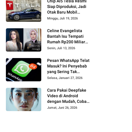
Chip AI5 Tesla Resmi
Siap Diproduksi, Jadi
Otak Baru Mobil
Swakemudi
Minggu, Juli 19, 2026
Berteknologi AI
Celine Evangelista
Bantah Isu Tempati
Rumah Rp200 Miliar
dari Jaksa Agung,
Senin, Juli 13, 2026
Tegaskan Hasil Kerja
Keras
Pesan WhatsApp Telat
Masuk? Ini Penyebab
yang Sering Tak
Disadari Pengguna
Selasa, Januari 27, 2026
Cara Pakai Deepfake
Video di Android
dengan Mudah, Coba
Buat Konten Kreatif AI
Jumat, Juni 26, 2026