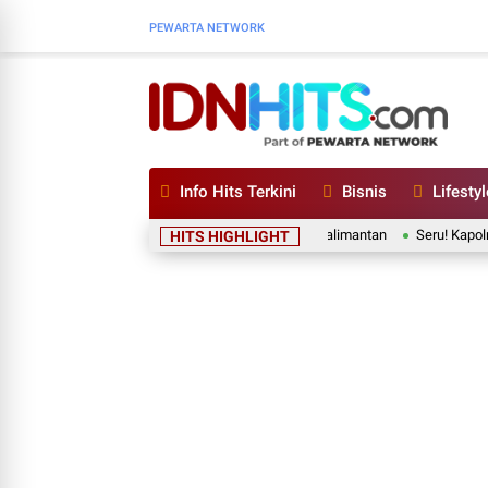
PEWARTA NETWORK
Info Hits Terkini
Bisnis
Lifestyl
la Argentina yang Pernah Mondok di Ponpes Kalimantan
Seru! Kapolri Listyo
HITS HIGHLIGHT