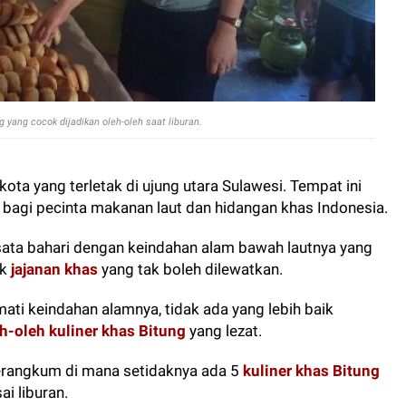
 yang cocok dijadikan oleh-oleh saat liburan.
ota yang terletak di ujung utara Sulawesi. Tempat ini
r bagi pecinta makanan laut dan hidangan khas Indonesia.
isata bahari dengan keindahan alam bawah lautnya yang
ak
jajanan khas
yang tak boleh dilewatkan.
mati keindahan alamnya, tidak ada yang lebih baik
h-oleh kuliner khas Bitung
yang lezat.
merangkum di mana setidaknya ada 5
kuliner khas Bitung
ai liburan.