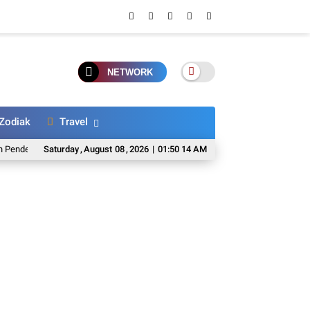
NETWORK
Zodiak
Travel
ta Diabetes Tidak Bisa Ejakulasi? Dokter Ungkap Penyebab dan Tandanya
Saturday
,
August
08
,
2026
|
01:50 15 AM