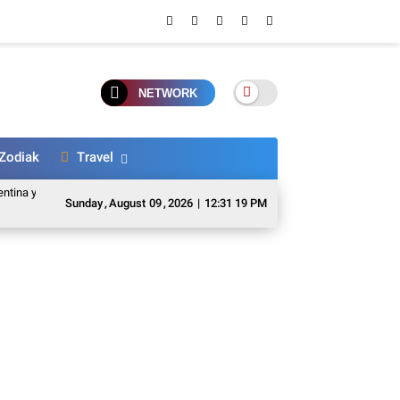
NETWORK
Zodiak
Travel
ang Pernah Mondok di Ponpes Kalimantan
Seru! Kapolri Listyo Sigit dan Bah
Sunday
,
August
09
,
2026
|
12:31 20 PM