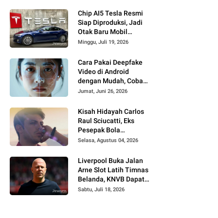
untuk Siswa
Berprestasi
Chip AI5 Tesla Resmi
Siap Diproduksi, Jadi
Otak Baru Mobil
Swakemudi
Minggu, Juli 19, 2026
Berteknologi AI
Cara Pakai Deepfake
Video di Android
dengan Mudah, Coba
Buat Konten Kreatif AI
Jumat, Juni 26, 2026
Kisah Hidayah Carlos
Raul Sciucatti, Eks
Pesepak Bola
Argentina yang Pernah
Selasa, Agustus 04, 2026
Mondok di Ponpes
Kalimantan
Liverpool Buka Jalan
Arne Slot Latih Timnas
Belanda, KNVB Dapat
Kabar Baik
Sabtu, Juli 18, 2026