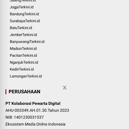
JatengTerkini.id
JogjaTerkini.id
BandungTerkini.id
SurabayaTerkini.id
BatuTerkini.id
JemberTerkini.id
BanyuwangiTerkini.id
MadiunTerkini.id
PacitanTerkini.id
NganjukTerkini.id
KediriTerkini.id
LamonganTerkini.id
PERUSAHAAN
PT Kolaborasi Pewarta Digital
AHU-003349.AH.01.30.Tahun 2023
NIB: 1401230031537
Ekosistem Media Online Indonesia