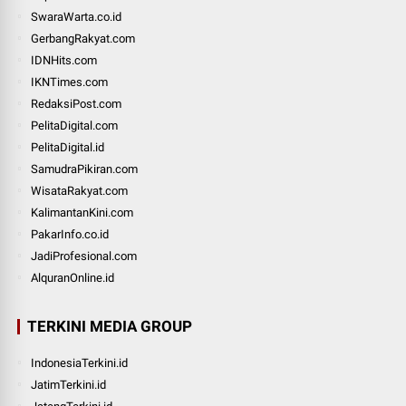
SwaraWarta.co.id
GerbangRakyat.com
IDNHits.com
IKNTimes.com
RedaksiPost.com
PelitaDigital.com
PelitaDigital.id
SamudraPikiran.com
WisataRakyat.com
KalimantanKini.com
PakarInfo.co.id
JadiProfesional.com
AlquranOnline.id
TERKINI MEDIA GROUP
IndonesiaTerkini.id
JatimTerkini.id