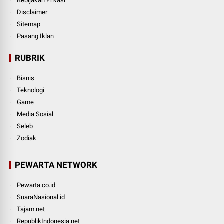
Kebijakan Privasi
Disclaimer
Sitemap
Pasang Iklan
RUBRIK
Bisnis
Teknologi
Game
Media Sosial
Seleb
Zodiak
PEWARTA NETWORK
Pewarta.co.id
SuaraNasional.id
Tajam.net
RepublikIndonesia.net