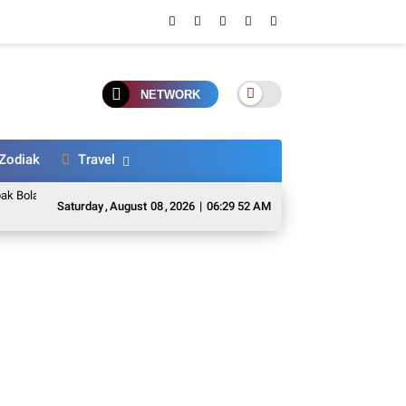
NETWORK
Zodiak
Travel
Argentina yang Pernah Mondok di Ponpes Kalimantan
Seru! Kapolri Listyo S
Saturday
,
August
08
,
2026
|
06:29 54 AM