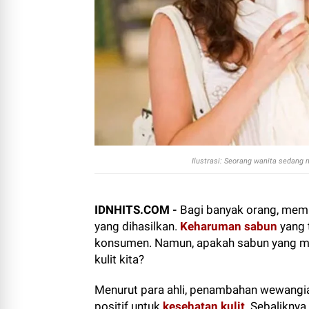
Ilustrasi: Seorang wanita sedang
IDNHITS.COM -
Bagi banyak orang, memi
yang dihasilkan.
Keharuman sabun
yang 
konsumen. Namun, apakah sabun yang mem
kulit kita?
Menurut para ahli, penambahan wewangi
positif untuk
kesehatan kulit
. Sebalikny