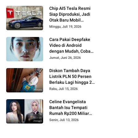
untuk Siswa
Berprestasi
Chip AI5 Tesla Resmi
Siap Diproduksi, Jadi
Otak Baru Mobil
Swakemudi
Minggu, Juli 19, 2026
Berteknologi AI
Cara Pakai Deepfake
Video di Android
dengan Mudah, Coba
Buat Konten Kreatif AI
Jumat, Juni 26, 2026
Diskon Tambah Daya
Listrik PLN 50 Persen
Berlaku Lagi hingga 27
Juli 2026, Cek Daftar
Rabu, Juli 15, 2026
Tarif Terbarunya
Celine Evangelista
Bantah Isu Tempati
Rumah Rp200 Miliar
dari Jaksa Agung,
Senin, Juli 13, 2026
Tegaskan Hasil Kerja
Keras