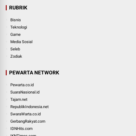
RUBRIK
Bisnis
Teknologi
Game
Media Sosial
Seleb
Zodiak
PEWARTA NETWORK
Pewarta.co.id
SuaraNasional.id
Tajam.net
RepublikIndonesia.net
SwaraWarta.co.id
GerbangRakyat.com
IDNHits.com
IKNTimes.com