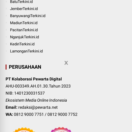
BatuTerkini.id
JemberTerkini.id
BanyuwangiTerkini.id
MadiunTerkini.id
PacitanTerkini.id
NganjukTerkini.id
KediriTerkini.id
LamonganTerkini.id
PERUSAHAAN
PT Kolaborasi Pewarta Digital
AHU-003349.AH.01.30.Tahun 2023
NIB: 1401230031537
Ekosistem Media Online Indonesia
Email:
redaksi@pewarta.net
WA:
0812 9000 7751
/
0812 9000 7752