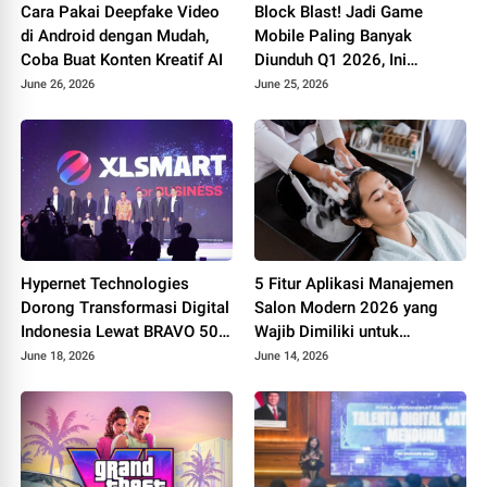
Cara Pakai Deepfake Video
Block Blast! Jadi Game
di Android dengan Mudah,
Mobile Paling Banyak
Coba Buat Konten Kreatif AI
Diunduh Q1 2026, Ini
Rahasia di Balik
June 26, 2026
June 25, 2026
Kesuksesannya
Hypernet Technologies
5 Fitur Aplikasi Manajemen
Dorong Transformasi Digital
Salon Modern 2026 yang
Indonesia Lewat BRAVO 500
Wajib Dimiliki untuk
Summit 2026
Tingkatkan Bisnis
June 18, 2026
June 14, 2026