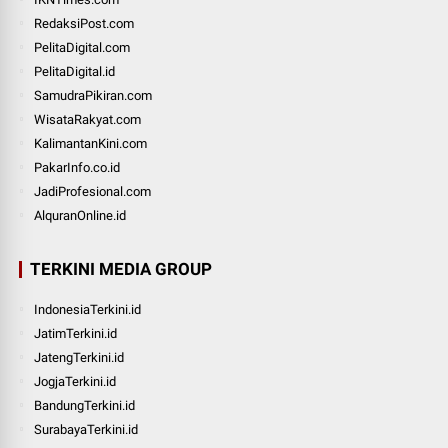
RedaksiPost.com
PelitaDigital.com
PelitaDigital.id
SamudraPikiran.com
WisataRakyat.com
KalimantanKini.com
PakarInfo.co.id
JadiProfesional.com
AlquranOnline.id
TERKINI MEDIA GROUP
IndonesiaTerkini.id
JatimTerkini.id
JatengTerkini.id
JogjaTerkini.id
BandungTerkini.id
SurabayaTerkini.id