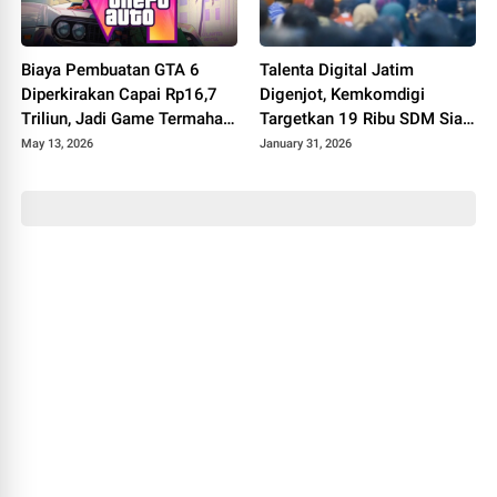
Biaya Pembuatan GTA 6
Talenta Digital Jatim
Diperkirakan Capai Rp16,7
Digenjot, Kemkomdigi
Triliun, Jadi Game Termahal
Targetkan 19 Ribu SDM Siap
Sepanjang Sejarah?
Digital di 2026
May 13, 2026
January 31, 2026