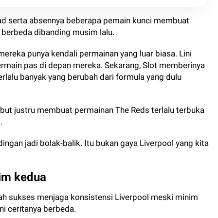
ad serta absennya beberapa pemain kunci membuat
 berbeda dibanding musim lalu.
mereka punya kendali permainan yang luar biasa. Lini
ermain pas di depan mereka. Sekarang, Slot memberinya
terlalu banyak yang berubah dari formula yang dulu
ut justru membuat permainan The Reds terlalu terbuka
.
ingan jadi bolak-balik. Itu bukan gaya Liverpool yang kita
sim kedua
elah sukses menjaga konsistensi Liverpool meski minim
i ceritanya berbeda.