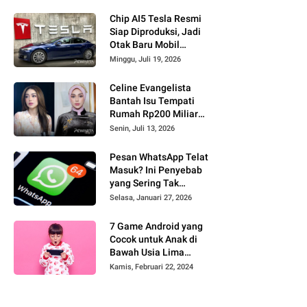
untuk Siswa
Berprestasi
Chip AI5 Tesla Resmi
Siap Diproduksi, Jadi
Otak Baru Mobil
Swakemudi
Minggu, Juli 19, 2026
Berteknologi AI
Celine Evangelista
Bantah Isu Tempati
Rumah Rp200 Miliar
dari Jaksa Agung,
Senin, Juli 13, 2026
Tegaskan Hasil Kerja
Keras
Pesan WhatsApp Telat
Masuk? Ini Penyebab
yang Sering Tak
Disadari Pengguna
Selasa, Januari 27, 2026
7 Game Android yang
Cocok untuk Anak di
Bawah Usia Lima
Tahun, Bikin Otak
Kamis, Februari 22, 2024
Cerdas