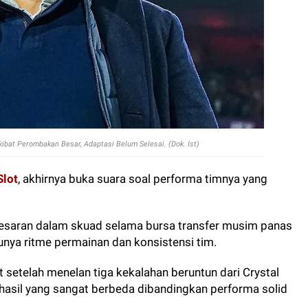
kibat Perombakan Besar, Adaptasi Belum Selesai. (Dok. Ist)
Slot
, akhirnya buka suara soal performa timnya yang
saran dalam skuad selama bursa transfer musim panas
ya ritme permainan dan konsistensi tim.
it setelah menelan tiga kekalahan beruntun dari Crystal
 hasil yang sangat berbeda dibandingkan performa solid