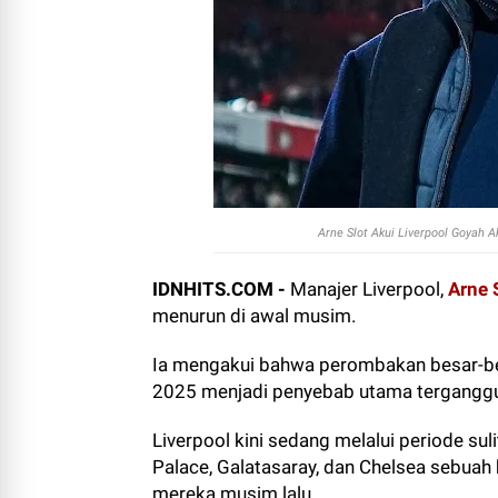
Arne Slot Akui Liverpool Goyah A
IDNHITS.COM -
Manajer Liverpool,
Arne 
menurun di awal musim.
Ia mengakui bahwa perombakan besar-be
2025 menjadi penyebab utama terganggun
Liverpool kini sedang melalui periode sul
Palace, Galatasaray, dan Chelsea sebuah
mereka musim lalu.