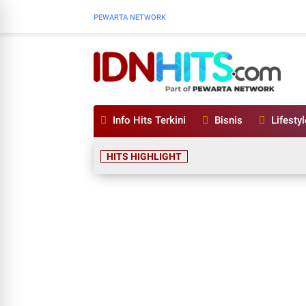
PEWARTA NETWORK
Info Hits Terkini
Bisnis
Lifestyl
HITS HIGHLIGHT