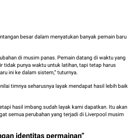
 tantangan besar dalam menyatukan banyak pemain baru
rubahan di musim panas. Pemain datang di waktu yang
 tidak punya waktu untuk latihan, tapi tetap harus
 ini ke dalam sistem,” tuturnya.
nilai timnya seharusnya layak mendapat hasil lebih baik
etapi hasil imbang sudah layak kami dapatkan. Itu akan
at semua perubahan yang terjadi di Liverpool musim
ngan identitas permainan”