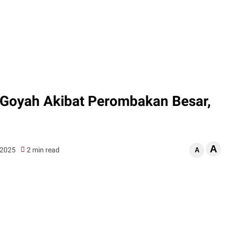
l Goyah Akibat Perombakan Besar,
A
 2025
2 min read
A