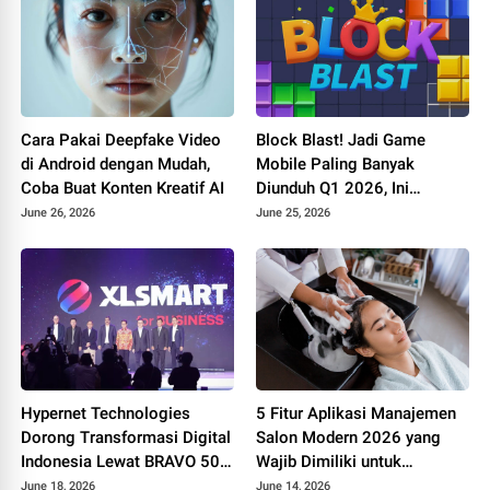
Cara Pakai Deepfake Video
Block Blast! Jadi Game
di Android dengan Mudah,
Mobile Paling Banyak
Coba Buat Konten Kreatif AI
Diunduh Q1 2026, Ini
Rahasia di Balik
June 26, 2026
June 25, 2026
Kesuksesannya
Hypernet Technologies
5 Fitur Aplikasi Manajemen
Dorong Transformasi Digital
Salon Modern 2026 yang
Indonesia Lewat BRAVO 500
Wajib Dimiliki untuk
Summit 2026
Tingkatkan Bisnis
June 18, 2026
June 14, 2026