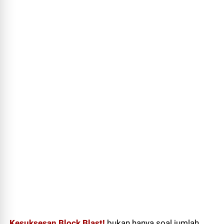
Kesuksesan Block Blast!
bukan hanya soal jumlah