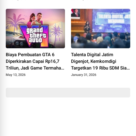
Biaya Pembuatan GTA 6
Talenta Digital Jatim
Diperkirakan Capai Rp16,7
Digenjot, Kemkomdigi
Triliun, Jadi Game Termahal
Targetkan 19 Ribu SDM Siap
Sepanjang Sejarah?
Digital di 2026
May 13, 2026
January 31, 2026