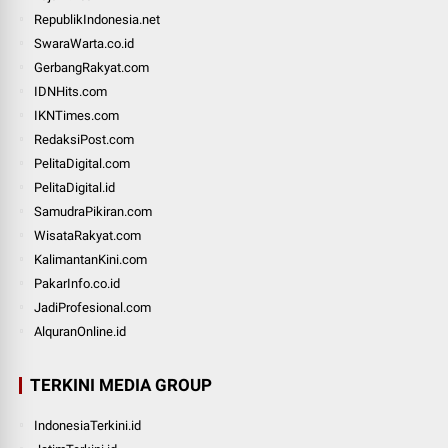
RepublikIndonesia.net
SwaraWarta.co.id
GerbangRakyat.com
IDNHits.com
IKNTimes.com
RedaksiPost.com
PelitaDigital.com
PelitaDigital.id
SamudraPikiran.com
WisataRakyat.com
KalimantanKini.com
PakarInfo.co.id
JadiProfesional.com
AlquranOnline.id
TERKINI MEDIA GROUP
IndonesiaTerkini.id