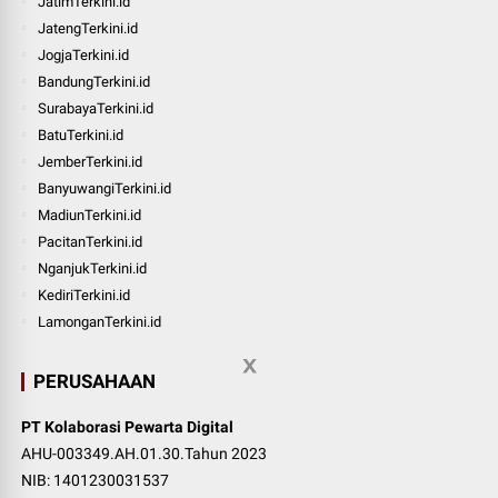
JatimTerkini.id
JatengTerkini.id
JogjaTerkini.id
BandungTerkini.id
SurabayaTerkini.id
BatuTerkini.id
JemberTerkini.id
BanyuwangiTerkini.id
MadiunTerkini.id
PacitanTerkini.id
NganjukTerkini.id
KediriTerkini.id
LamonganTerkini.id
PERUSAHAAN
PT Kolaborasi Pewarta Digital
AHU-003349.AH.01.30.Tahun 2023
NIB: 1401230031537