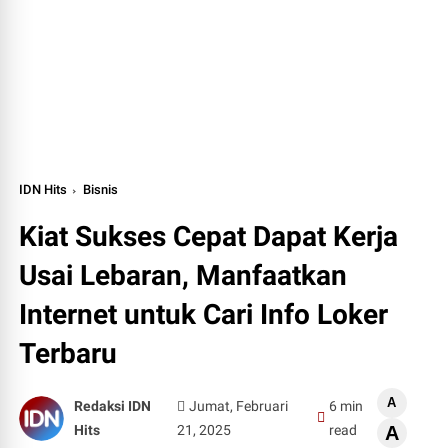
IDN Hits
Bisnis
Kiat Sukses Cepat Dapat Kerja
Usai Lebaran, Manfaatkan
Internet untuk Cari Info Loker
Terbaru
A
Redaksi IDN
Jumat, Februari
6 min
Hits
21, 2025
read
A