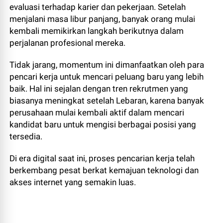
evaluasi terhadap karier dan pekerjaan. Setelah
menjalani masa libur panjang, banyak orang mulai
kembali memikirkan langkah berikutnya dalam
perjalanan profesional mereka.
Tidak jarang, momentum ini dimanfaatkan oleh para
pencari kerja untuk mencari peluang baru yang lebih
baik. Hal ini sejalan dengan tren rekrutmen yang
biasanya meningkat setelah Lebaran, karena banyak
perusahaan mulai kembali aktif dalam mencari
kandidat baru untuk mengisi berbagai posisi yang
tersedia.
Di era digital saat ini, proses pencarian kerja telah
berkembang pesat berkat kemajuan teknologi dan
akses internet yang semakin luas.