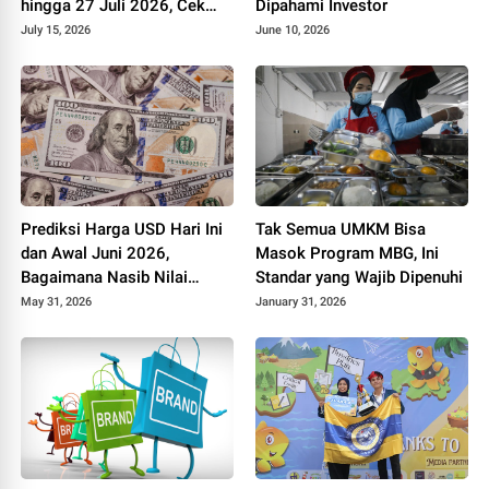
hingga 27 Juli 2026, Cek
Dipahami Investor
Daftar Tarif Terbarunya
July 15, 2026
June 10, 2026
Prediksi Harga USD Hari Ini
Tak Semua UMKM Bisa
dan Awal Juni 2026,
Masok Program MBG, Ini
Bagaimana Nasib Nilai
Standar yang Wajib Dipenuhi
Tukar Rupiah?
May 31, 2026
January 31, 2026