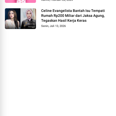
Celine Evangelista Bantah Isu Tempati
Rumah Rp200 Miliar dari Jaksa Agung,
Tegaskan Hasil Kerja Keras
Senin, Juli 13, 2026