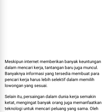
Meskipun internet memberikan banyak keuntungan
dalam mencari kerja, tantangan baru juga muncul.
Banyaknya informasi yang tersedia membuat para
pencari kerja harus lebih selektif dalam memilih
lowongan yang sesuai.
Selain itu, persaingan dalam dunia kerja semakin
ketat, mengingat banyak orang juga memanfaatkan
teknologi untuk mencari peluang yang sama. Oleh