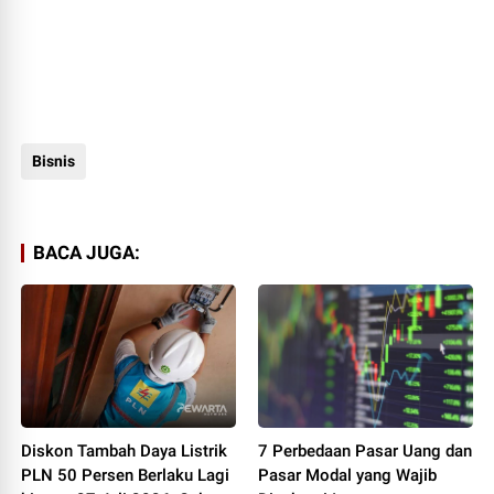
Bisnis
BACA JUGA:
Diskon Tambah Daya Listrik
7 Perbedaan Pasar Uang dan
PLN 50 Persen Berlaku Lagi
Pasar Modal yang Wajib