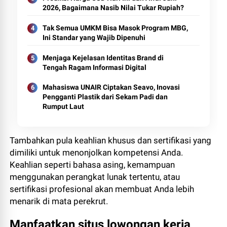
2026, Bagaimana Nasib Nilai Tukar Rupiah?
Tak Semua UMKM Bisa Masok Program MBG,
Ini Standar yang Wajib Dipenuhi
Menjaga Kejelasan Identitas Brand di
Tengah Ragam Informasi Digital
Mahasiswa UNAIR Ciptakan Seavo, Inovasi
Pengganti Plastik dari Sekam Padi dan
Rumput Laut
Tambahkan pula keahlian khusus dan sertifikasi yang
dimiliki untuk menonjolkan kompetensi Anda.
Keahlian seperti bahasa asing, kemampuan
menggunakan perangkat lunak tertentu, atau
sertifikasi profesional akan membuat Anda lebih
menarik di mata perekrut.
Manfaatkan situs lowongan kerja