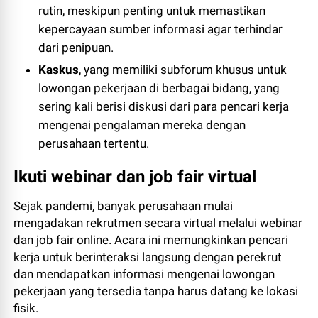
rutin, meskipun penting untuk memastikan
kepercayaan sumber informasi agar terhindar
dari penipuan.
Kaskus
, yang memiliki subforum khusus untuk
lowongan pekerjaan di berbagai bidang, yang
sering kali berisi diskusi dari para pencari kerja
mengenai pengalaman mereka dengan
perusahaan tertentu.
Ikuti webinar dan job fair virtual
Sejak pandemi, banyak perusahaan mulai
mengadakan rekrutmen secara virtual melalui webinar
dan job fair online. Acara ini memungkinkan pencari
kerja untuk berinteraksi langsung dengan perekrut
dan mendapatkan informasi mengenai lowongan
pekerjaan yang tersedia tanpa harus datang ke lokasi
fisik.