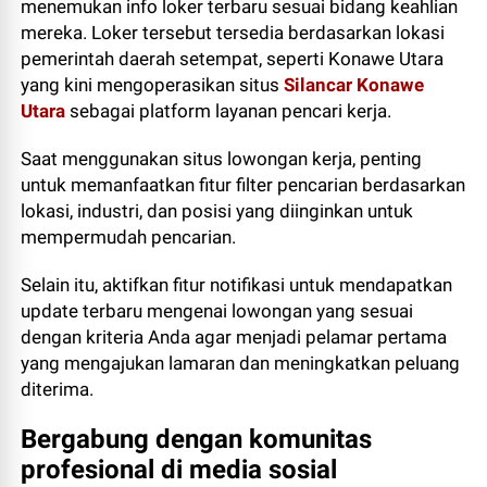
menemukan info loker terbaru sesuai bidang keahlian
mereka. Loker tersebut tersedia berdasarkan lokasi
pemerintah daerah setempat, seperti Konawe Utara
yang kini mengoperasikan situs
Silancar Konawe
Utara
sebagai platform layanan pencari kerja.
Saat menggunakan situs lowongan kerja, penting
untuk memanfaatkan fitur filter pencarian berdasarkan
lokasi, industri, dan posisi yang diinginkan untuk
mempermudah pencarian.
Selain itu, aktifkan fitur notifikasi untuk mendapatkan
update terbaru mengenai lowongan yang sesuai
dengan kriteria Anda agar menjadi pelamar pertama
yang mengajukan lamaran dan meningkatkan peluang
diterima.
Bergabung dengan komunitas
profesional di media sosial