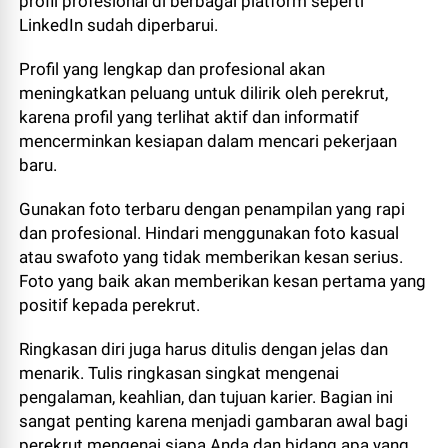
profil profesional di berbagai platform seperti
LinkedIn sudah diperbarui.
Profil yang lengkap dan profesional akan
meningkatkan peluang untuk dilirik oleh perekrut,
karena profil yang terlihat aktif dan informatif
mencerminkan kesiapan dalam mencari pekerjaan
baru.
Gunakan foto terbaru dengan penampilan yang rapi
dan profesional. Hindari menggunakan foto kasual
atau swafoto yang tidak memberikan kesan serius.
Foto yang baik akan memberikan kesan pertama yang
positif kepada perekrut.
Ringkasan diri juga harus ditulis dengan jelas dan
menarik. Tulis ringkasan singkat mengenai
pengalaman, keahlian, dan tujuan karier. Bagian ini
sangat penting karena menjadi gambaran awal bagi
perekrut mengenai siapa Anda dan bidang apa yang