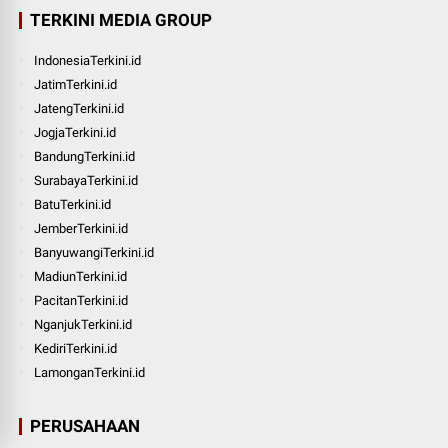
TERKINI MEDIA GROUP
IndonesiaTerkini.id
JatimTerkini.id
JatengTerkini.id
JogjaTerkini.id
BandungTerkini.id
SurabayaTerkini.id
BatuTerkini.id
JemberTerkini.id
BanyuwangiTerkini.id
MadiunTerkini.id
PacitanTerkini.id
NganjukTerkini.id
KediriTerkini.id
LamonganTerkini.id
PERUSAHAAN